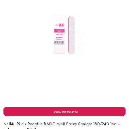
Nail4u Pilnik Podofile BASIC MINI Prosty Straight 180/240 1szt –