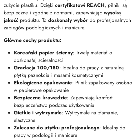
zużycie
plastiku.
Dzięki
certyfikatowi
REACH
,
pilniki
są
bezpieczne
i
zgodne
z
normami,
zapewniając
wysoką
jakość
produktu.
To
doskonały
wybór
do
profesjonalnych
zabiegów
podologicznych
i
manicure.
Główne
cechy
produktu:
Koreański
papier
ścierny
:
Trwały
materiał
o
doskonałej
ścieralności
Gradacja
100/180
:
Idealna
do
pracy
z
naturalną
płytką
paznokcia
i
masami
kosmetycznymi
Ekologiczne
opakowanie
:
Pilnik
zapakowany
osobno
w
papierowe
opakowanie
Bezpieczne
krawędzie
:
Zapewniają
komfort
i
bezpieczeństwo
podczas
użytkowania
Giętkie
i
wytrzymałe
:
Wytrzymałe
na
złamanie,
elastyczne
Zalecane
do
użytku
profesjonalnego
:
Idealny
do
pracy
w
podologii
i
manicure