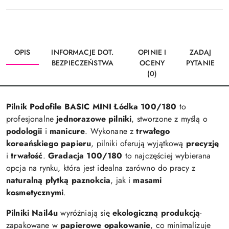
OPIS
INFORMACJE DOT.
OPINIE I
ZADAJ
BEZPIECZEŃSTWA
OCENY
PYTANIE
(0)
Pilnik
Podofile
BASIC
MINI
Łódka 100/180
to
profesjonalne
jednorazowe
pilniki
,
stworzone
z
myślą
o
podologii
i
manicure
.
Wykonane
z
trwałego
koreańskiego
papieru
,
pilniki
oferują
wyjątkową
precyzję
i
trwałość
.
Gradacja 100/180
to
najczęściej
wybierana
opcja
na
rynku,
która
jest
idealna
zarówno
do
pracy
z
naturalną
płytką
paznokcia
,
jak
i
masami
kosmetycznymi
.
Pilniki
Nail4u
wyróżniają
się
ekologiczną
produkcją
-
zapakowane
w
papierowe
opakowanie
,
co
minimalizuje