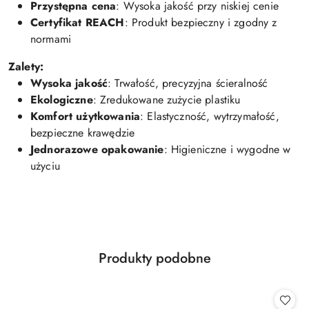
Przystępna
cena
:
Wysoka
jakość
przy
niskiej
cenie
Certyfikat
REACH
:
Produkt
bezpieczny
i
zgodny
z
normami
Zalety:
Wysoka
jakość
:
Trwałość,
precyzyjna
ścieralność
Ekologiczne
:
Zredukowane
zużycie
plastiku
Komfort
użytkowania
:
Elastyczność,
wytrzymałość,
bezpieczne
krawędzie
Jednorazowe
opakowanie
:
Higieniczne
i
wygodne
w
użyciu
Produkty
Produkty podobne
Pomiń karuzelę produktów
o
statusie: