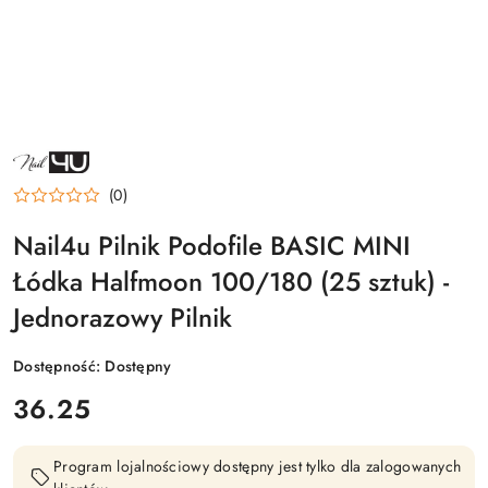
NAZWA
PRODUCENTA:
NAIL4U
(0)
Nail4u Pilnik Podofile BASIC MINI
Łódka Halfmoon 100/180 (25 sztuk) -
Jednorazowy Pilnik
Dostępność:
Dostępny
cena:
36.25
Program lojalnościowy dostępny jest tylko dla zalogowanych