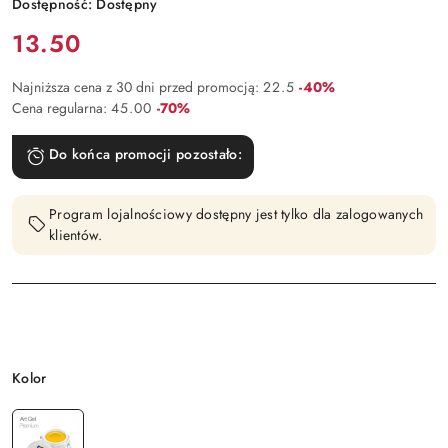
Dostępność:
Dostępny
Cena:
13.50
Rabat:
Najniższa cena z 30 dni przed promocją:
22.5
-40%
Rabat:
Cena regularna:
45.00
-70%
Do końca promocji pozostało:
Program lojalnościowy dostępny jest tylko dla zalogowanych
klientów.
Wariant
Kolor