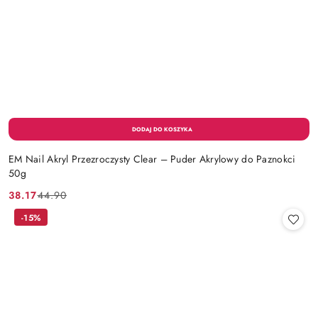
EM Nail Akryl Przezroczysty Clear – Puder Akrylowy do Paznokci
50g
38.17
44.90
Cena
Cena
promocyjna:
przed
-15%
promocją: