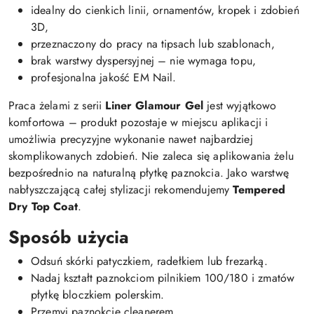
idealny do cienkich linii, ornamentów, kropek i zdobień
3D,
przeznaczony do pracy na tipsach lub szablonach,
brak warstwy dyspersyjnej – nie wymaga topu,
profesjonalna jakość EM Nail.
Praca żelami z serii
Liner Glamour Gel
jest wyjątkowo
komfortowa – produkt pozostaje w miejscu aplikacji i
umożliwia precyzyjne wykonanie nawet najbardziej
skomplikowanych zdobień. Nie zaleca się aplikowania żelu
bezpośrednio na naturalną płytkę paznokcia. Jako warstwę
nabłyszczającą całej stylizacji rekomendujemy
Tempered
Dry Top Coat
.
Sposób użycia
Odsuń skórki patyczkiem, radełkiem lub frezarką.
Nadaj kształt paznokciom pilnikiem 100/180 i zmatów
płytkę bloczkiem polerskim.
Przemyj paznokcie cleanerem.