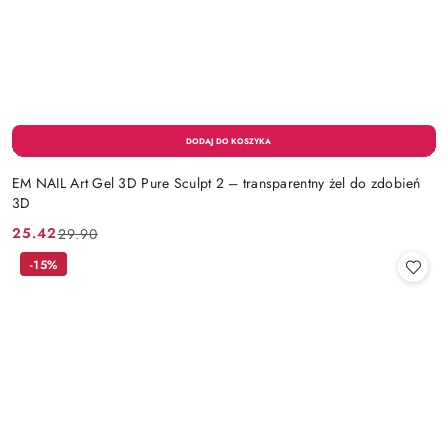
EM NAIL Art Gel 3D Pure Sculpt 2 – transparentny żel do zdobień
3D
25.42
29.90
Cena
Cena
promocyjna:
przed
-15%
promocją: