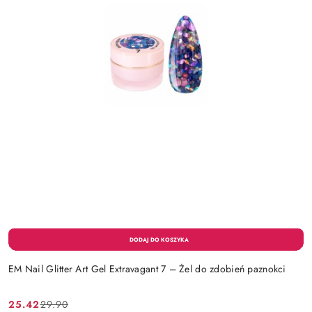
EM Nail Glitter Art Gel Extravagant 7 – Żel do zdobień paznokci
25.42
29.90
Cena
Cena