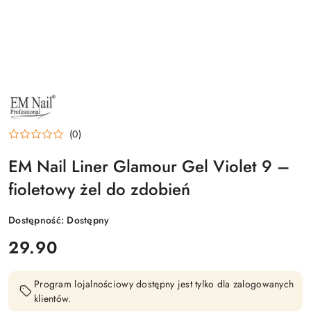
NAZWA
PRODUCENTA:
EM
NAIL
(0)
PROFESSIONAL
EM Nail Liner Glamour Gel Violet 9 –
fioletowy żel do zdobień
Dostępność:
Dostępny
cena:
29.90
Program lojalnościowy dostępny jest tylko dla zalogowanych
klientów.