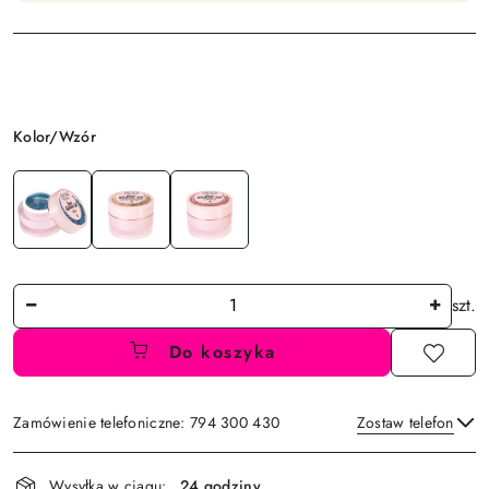
Wariant
Kolor/Wzór
Ilość
szt.
Do koszyka
Zamówienie telefoniczne: 794 300 430
Zostaw telefon
Dostępność
Wysyłka w ciągu:
24 godziny