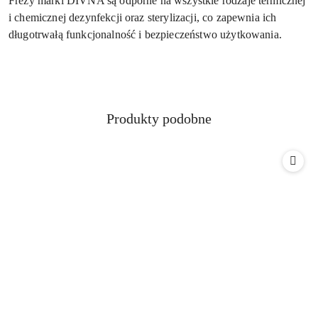
Frezy marki DIVNA są odporne na wszystkie rodzaje termicznej
i chemicznej dezynfekcji oraz sterylizacji, co zapewnia ich
długotrwałą funkcjonalność i bezpieczeństwo użytkowania.
Produkty
Produkty podobne
Pomiń karuzelę produktów
o
statusie: