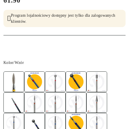
cena:
61.90
Program lojalnościowy dostępny jest tylko dla zalogowanych
klientów.
Wariant
Kolor/Wzór