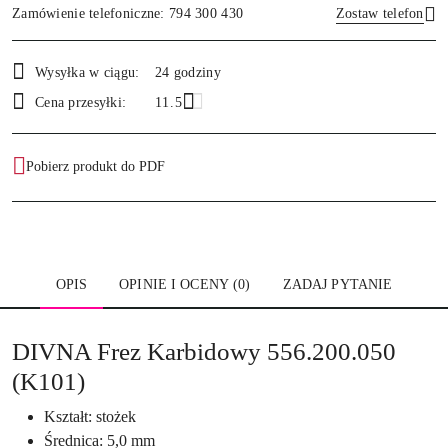
Zamówienie telefoniczne: 794 300 430
Zostaw telefon
Dostępność
Wysyłka w ciągu:
24 godziny
i
Wyślij
Cena przesyłki:
11.5
dostawa
Pobierz produkt do PDF
OPIS
OPINIE I OCENY (0)
ZADAJ PYTANIE
DIVNA Frez Karbidowy 556.200.050
(K101)
Kształt: stożek
Średnica: 5,0 mm