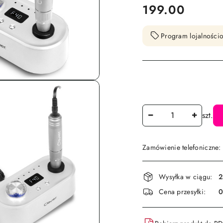
cena:
199.00
Program lojalnościo
Ilość
szt.
Zamówienie telefoniczne
Dostępność
Wysyłka w ciągu:
2
i
Cena przesyłki:
dostawa