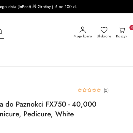
 dnia (InPost) 🎁 Gratisy już od 100 zł.
Moje konto
Ulubione
Koszyk
(0)
ka do Paznokci FX750 - 40,000
icure, Pedicure, White