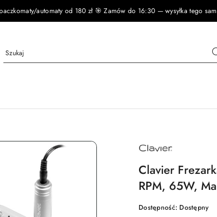
czkomaty/automaty od 180 zł 🎯 Zamów do 16:30 — wysyłka tego samego
NAZWA
PRODUCENTA:
CLAVIER
Clavier Frezar
RPM, 65W, Man
Dostępność:
Dostępny