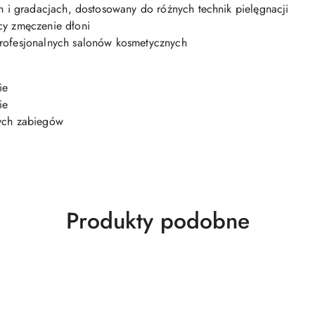
h i gradacjach, dostosowany do różnych technik pielęgnacji
cy zmęczenie dłoni
rofesjonalnych salonów kosmetycznych
ie
ie
ych zabiegów
Produkty
Produkty podobne
o
statusie: