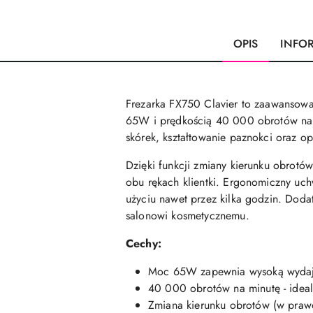
OPIS
INFO
Frezarka FX750 Clavier to zaawansowan
65W i prędkością 40 000 obrotów na m
skórek, kształtowanie paznokci oraz o
Dzięki funkcji zmiany kierunku obrotó
obu rękach klientki. Ergonomiczny uch
użyciu nawet przez kilka godzin. Dod
salonowi kosmetycznemu.
Cechy:
Moc 65W zapewnia wysoką wydajn
40 000 obrotów na minutę - idea
Zmiana kierunku obrotów (w prawo