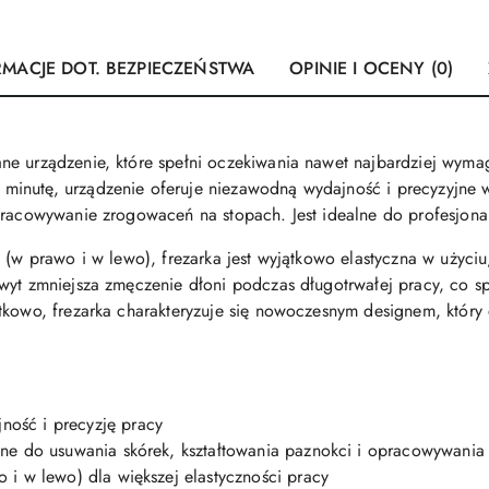
RMACJE DOT. BEZPIECZEŃSTWA
OPINIE I OCENY (0)
e urządzenie, które spełni oczekiwania nawet najbardziej wyma
inutę, urządzenie oferuje niezawodną wydajność i precyzyjne w
pracowywanie zrogowaceń na stopach. Jest idealne do profesjona
w (w prawo i w lewo), frezarka jest wyjątkowo elastyczna w użyc
wyt zmniejsza zmęczenie dłoni podczas długotrwałej pracy, co sp
atkowo, frezarka charakteryzuje się nowoczesnym designem, któr
ość i precyzję pracy
lne do usuwania skórek, kształtowania paznokci i opracowywani
 i w lewo) dla większej elastyczności pracy