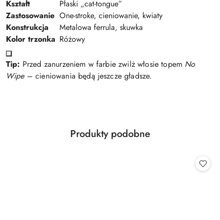
Kształt
Płaski „cat-tongue”
Zastosowanie
One-stroke, cieniowanie, kwiaty
Konstrukcja
Metalowa ferrula, skuwka
Kolor trzonka
Różowy
Tip:
Przed zanurzeniem w farbie zwilż włosie topem
No
Wipe
– cieniowania będą jeszcze gładsze.
Produkty
Produkty podobne
Pomiń karuzelę produktów
o
statusie: