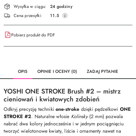
Dostępność
Wysyłka w ciągu:
24 godziny
i
Wyślij
Cena przesyłki:
11.5
dostawa
Pobierz produkt do PDF
OPIS
OPINIE I OCENY (0)
ZADAJ PYTANIE
YOSHI ONE STROKE Brush #2 – mistrz
cieniowań i kwiatowych zdobień
Odkryj precyzję techniki
one-stroke
dzięki pędzelkowi
ONE
STROKE #2
. Naturalne włosie
Kolinsky
(2 mm) pozwala
nabrać dwa kolory jednocześnie i w jednym pociągnięciu
tworzyć wielotonowe kwiaty, liście i ornamenty nawet na