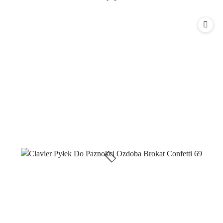
o
statusie: