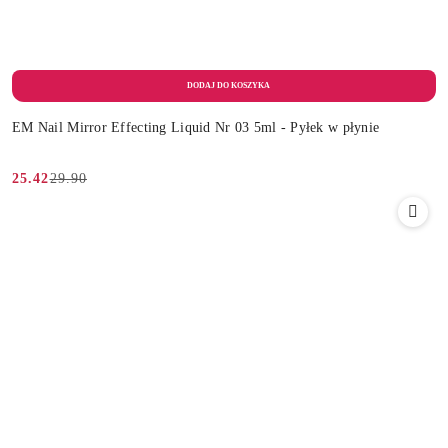
EM Nail Mirror Effecting Liquid Nr 03 5ml - Pyłek w płynie
29.90
25.42
Cena
Cena
promocyjna:
przed
promocją: