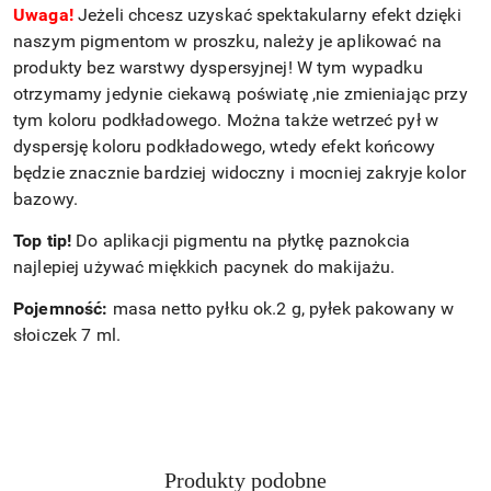
Uwaga!
Jeżeli chcesz uzyskać spektakularny efekt dzięki
naszym pigmentom w proszku, należy je aplikować na
produkty bez warstwy dyspersyjnej! W tym wypadku
otrzymamy jedynie ciekawą poświatę ,nie zmieniając przy
tym koloru podkładowego. Można także wetrzeć pył w
dyspersję koloru podkładowego, wtedy efekt końcowy
będzie znacznie bardziej widoczny i mocniej zakryje kolor
bazowy.
Top tip!
Do aplikacji pigmentu na płytkę paznokcia
najlepiej używać miękkich pacynek do makijażu.
Pojemność:
masa netto pyłku ok.2 g, pyłek pakowany w
słoiczek 7 ml.
Produkty
Produkty podobne
Pomiń karuzelę produktów