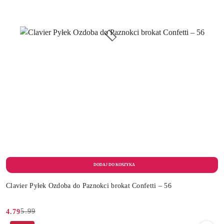
Clavier Pyłek Ozdoba do Paznokci brokat Confetti – 56
5.99
4.79
Cena
Cena