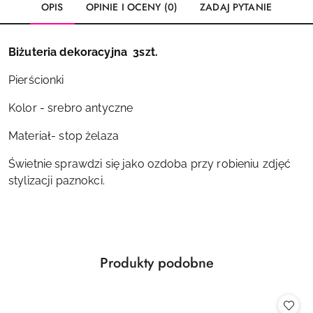
OPIS
OPINIE I OCENY (0)
ZADAJ PYTANIE
Biżuteria dekoracyjna 3szt.
Pierścionki
Kolor - srebro antyczne
Materiał- stop żelaza
Świetnie sprawdzi się jako ozdoba przy robieniu zdjęć
stylizacji paznokci.
Produkty
Produkty podobne
Pomiń karuzelę produktów
o
statusie: