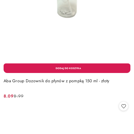
Aba Group Dozownik do płynów z pompką 150 ml - złoty
8.09
8.99
Cena
Cena
promocyjna:
przed
promocją: