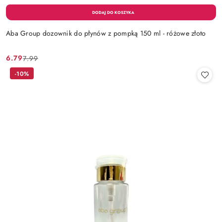
Aba Group dozownik do płynów z pompką 150 ml - różowe złoto
6.79
7.99
Cena
Cena
promocyjna:
przed
-10%
promocją: