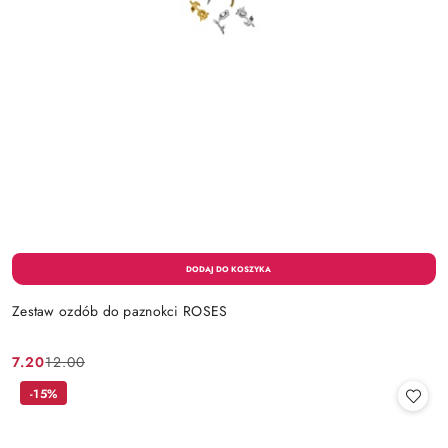
Zestaw ozdób do paznokci ROSES
7.20
12.00
Cena
Cena
promocyjna:
przed
-15%
promocją: