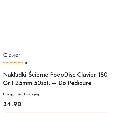
NAZWA
PRODUCENTA:
CLAVIER
(0)
Nakładki Ścierne PodoDisc Clavier 180
Grit 25mm 50szt. – Do Pedicure
Dostępność:
Dostępny
cena:
34.90