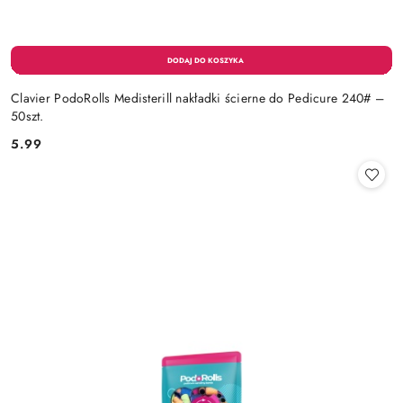
Clavier PodoRolls Medisterill nakładki ścierne do Pedicure 240# –
50szt.
5.99
Cena: