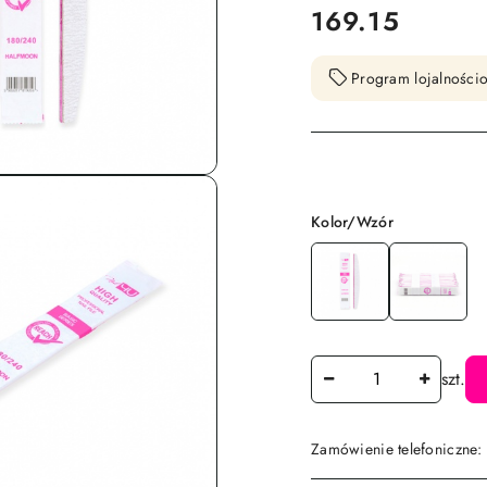
cena:
169.15
Program lojalnościo
Wariant
Kolor/Wzór
Ilość
szt.
Zamówienie telefoniczne