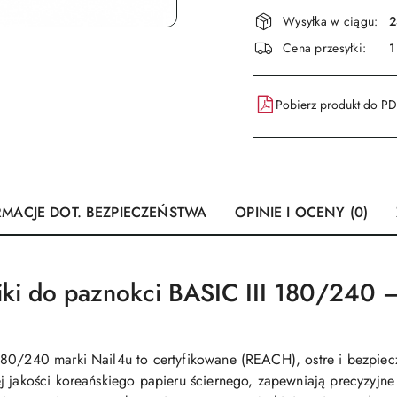
Dostępność
Wysyłka w ciągu:
2
i
Cena przesyłki:
1
dostawa
Pobierz produkt do P
RMACJE DOT. BEZPIECZEŃSTWA
OPINIE I OCENY (0)
niki do paznokci BASIC III 180/240 
180/240 marki Nail4u to certyfikowane (REACH), ostre i bezpiec
j jakości koreańskiego papieru ściernego, zapewniają precyzyjn