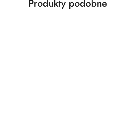
Produkty
Produkty podobne
o
statusie: