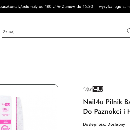
czkomaty/automaty od 180 zł 🎯 Zamów do 16:30 — wysyłka tego samego
NAZWA
PRODUCENTA:
NAIL4U
Nail4u Pilnik 
Do Paznokci i 
Dostępność:
Dostępny