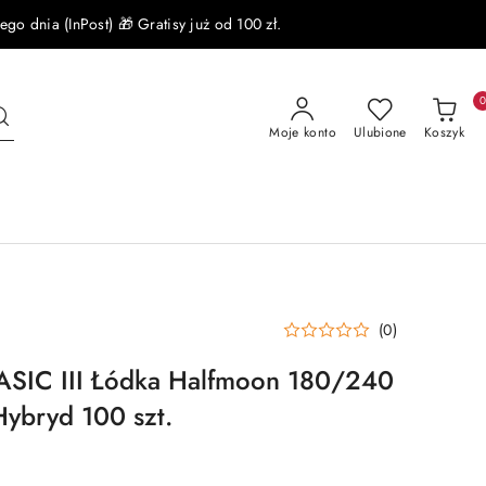
 dnia (InPost) 🎁 Gratisy już od 100 zł.
Moje konto
Ulubione
Koszyk
(0)
BASIC III Łódka Halfmoon 180/240
Hybryd 100 szt.