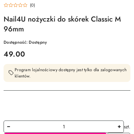
NAIL4U
(0)
Nail4U nożyczki do skórek Classic M
96mm
Dostępność:
Dostępny
cena:
49.00
Program lojalnościowy dostępny jest tylko dla zalogowanych
klientów.
Ilość
szt.