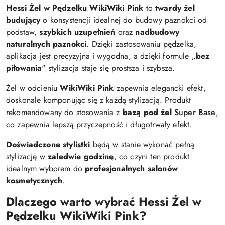
Hessi Żel w Pędzelku WikiWiki Pink
to
twardy żel
budujący
o konsystencji idealnej do budowy paznokci od
podstaw,
szybkich uzupełnień
oraz
nadbudowy
naturalnych paznokci
. Dzięki zastosowaniu pędzelka,
aplikacja jest precyzyjna i wygodna, a dzięki formule „
bez
piłowania
" stylizacja staje się prostsza i szybsza.
Żel w odcieniu
WikiWiki Pink
zapewnia elegancki efekt,
doskonale komponując się z każdą stylizacją. Produkt
rekomendowany do stosowania z
bazą pod żel
Super Base
,
co zapewnia lepszą przyczepność i długotrwały efekt.
Doświadczone stylistki
będą w stanie wykonać pełną
stylizację w
zaledwie godzinę
, co czyni ten produkt
idealnym wyborem do
profesjonalnych salonów
kosmetycznych
.
Dlaczego warto wybrać Hessi Żel w
Pędzelku WikiWiki Pink?