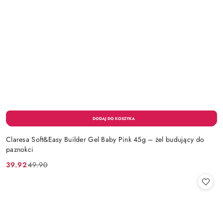
Claresa Soft&Easy Builder Gel Baby Pink 45g – żel budujący do
paznokci
39.92
49.90
Cena
Cena
promocyjna:
przed
promocją: