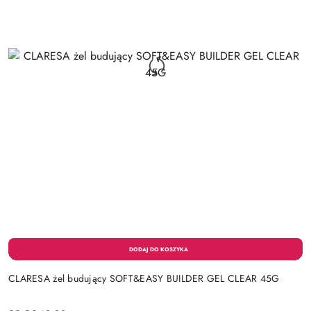
CLARESA żel budujący SOFT&EASY BUILDER GEL CLEAR 45G