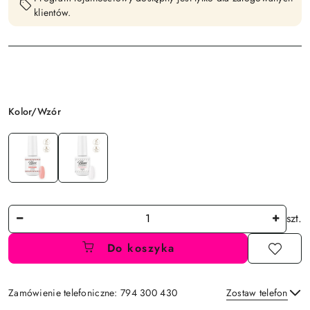
klientów.
Wariant
Kolor/Wzór
Ilość
szt.
Do koszyka
Zamówienie telefoniczne: 794 300 430
Zostaw telefon