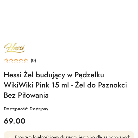
NAZWA
PRODUCENTA:
HESSI
(0)
Hessi Żel budujący w Pędzelku
WikiWiki Pink 15 ml - Żel do Paznokci
Bez Piłowania
Dostępność:
Dostępny
cena:
69.00
Program lojalnościowy dostępny jest tylko dla zalogowanych