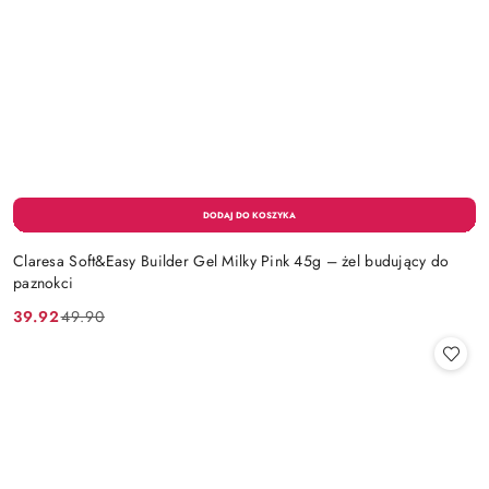
Claresa Soft&Easy Builder Gel Milky Pink 45g – żel budujący do
paznokci
39.92
49.90
Cena
Cena
promocyjna:
przed
promocją: