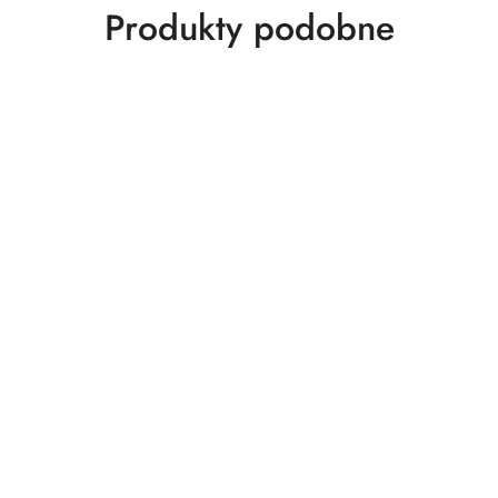
Produkty
Produkty podobne
o
statusie: