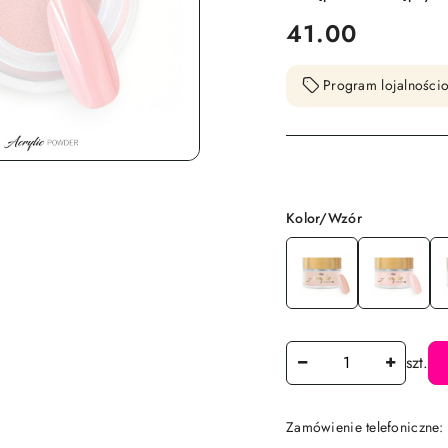
cena:
41.00
Program lojalnościo
Wariant
Kolor/Wzór
Ilość
szt.
Zamówienie telefoniczne