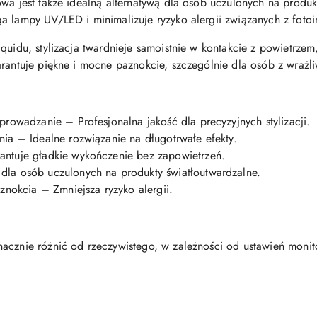
wa jest także idealną alternatywą dla osób uczulonych na produkt
a lampy UV/LED i minimalizuje ryzyko alergii związanych z fotoin
quidu, stylizacja twardnieje samoistnie w kontakcie z powietrze
arantuje piękne i mocne paznokcie, szczególnie dla osób z wrażli
prowadzanie – Profesjonalna jakość dla precyzyjnych stylizacji.
ia – Idealne rozwiązanie na długotrwałe efekty.
antuje gładkie wykończenie bez zapowietrzeń.
la osób uczulonych na produkty światłoutwardzalne.
aznokcia – Zmniejsza ryzyko alergii.
nacznie różnić od rzeczywistego, w zależności od ustawień moni