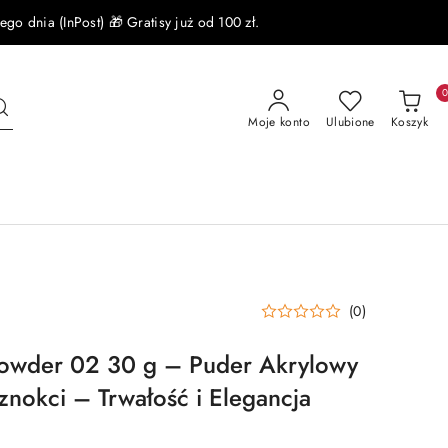
 dnia (InPost) 🎁 Gratisy już od 100 zł.
Moje konto
Ulubione
Koszyk
(0)
Powder 02 30 g – Puder Akrylowy
aznokci – Trwałość i Elegancja