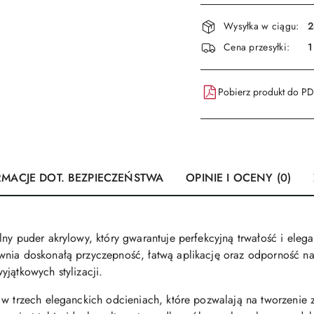
Dostępność
Wysyłka w ciągu:
2
i
Cena przesyłki:
1
dostawa
Pobierz produkt do P
RMACJE DOT. BEZPIECZEŃSTWA
OPINIE I OCENY (0)
ny puder akrylowy, który gwarantuje perfekcyjną trwałość i eleganc
nia doskonałą przyczepność, łatwą aplikację oraz odporność na 
jątkowych stylizacji.
 w trzech eleganckich odcieniach, które pozwalają na tworzenie z