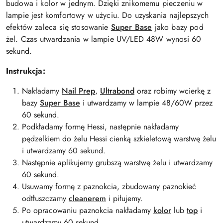
budowa i kolor w jednym. Dzięki znikomemu pieczeniu w
lampie jest komfortowy w użyciu. Do uzyskania najlepszych
efektów zaleca się stosowanie
Super Base
jako bazy pod
żel. Czas utwardzania w lampie UV/LED 48W wynosi 60
sekund.
Instrukcja:
Nakładamy
Nail Prep
,
Ultrabond
oraz robimy wcierkę z
bazy
Super Base
i utwardzamy w lampie 48/60W przez
60 sekund.
Podkładamy formę Hessi, następnie nakładamy
pędzelkiem do żelu Hessi cienką szkieletową warstwę żelu
i utwardzamy 60 sekund.
Następnie aplikujemy grubszą warstwę żelu i utwardzamy
60 sekund.
Usuwamy formę z paznokcia, zbudowany paznokieć
odtłuszczamy
cleanerem
i piłujemy.
Po opracowaniu paznokcia nakładamy
kolor
lub
top
i
utwardzamy 60 sekund.