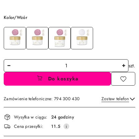
Wariant
Kolor/Wzór
Ilość
szt.
Do koszyka
Zamówienie telefoniczne: 794 300 430
Zostaw telefon
Dostępność
Wysyłka w ciągu:
24 godziny
i
Wyślij
Cena przesyłki:
11.5
dostawa