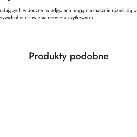
 budujących widoczne na zdjęciach mogą nieznacznie różnić się 
dywidualne ustawienia monitora użytkownika.
Produkty
Produkty podobne
o
statusie: