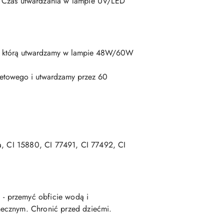
. Czas utwardzania w lampie UV/LED
, którą utwardzamy w lampie 48W/60W
eletowego i utwardzamy przez 60
ca, CI 15880, CI 77491, CI 77492, CI
- przemyć obficie wodą i
necznym. Chronić przed dziećmi.