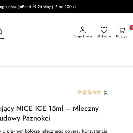
 dnia (InPost) 🎁 Gratisy już od 100 zł.
Moje konto
Ulubione
Koszyk
(0)
ujący NICE ICE 15ml – Mleczny
Budowy Paznokci
y o pięknym kolorze mlecznego covera. Konsystencja