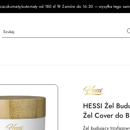
czkomaty/automaty od 180 zł 🎯 Zamów do 16:30 — wysyłka tego samego
NAZWA
PRODUCENTA:
HESSI
HESSI Żel Bud
Żel Cover do 
Żel budujący trzyfazow