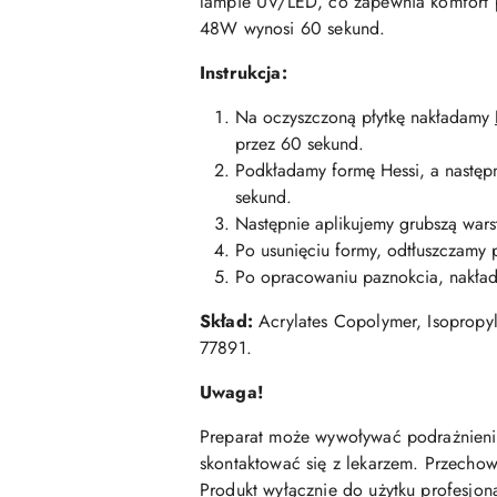
lampie UV/LED, co zapewnia komfort p
48W wynosi 60 sekund.
Instrukcja:
Na oczyszczoną płytkę nakładamy
przez 60 sekund.
Podkładamy formę Hessi, a następn
sekund.
Następnie aplikujemy grubszą war
Po usunięciu formy, odtłuszczamy
Po opracowaniu paznokcia, nakł
Skład:
Acrylates Copolymer, Isopropyl
77891.
Uwaga!
Preparat może wywoływać podrażnienia
skontaktować się z lekarzem. Przecho
Produkt wyłącznie do użytku profesjon