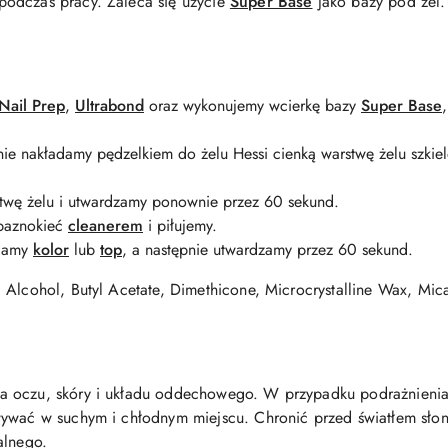
odczas pracy. Zaleca się użycie
Super Base
jako bazy pod żel
Nail Prep
,
Ultrabond
oraz wykonujemy wcierkę bazy
Super Base
ie nakładamy pędzelkiem do żelu Hessi cienką warstwę żelu szki
stwę żelu i utwardzamy ponownie przez 60 sekund.
 paznokieć
cleanerem
i piłujemy.
adamy
kolor
lub
top
, a następnie utwardzamy przez 60 sekund.
 Alcohol, Butyl Acetate, Dimethicone, Microcrystalline Wax, Mi
 oczu, skóry i układu oddechowego. W przypadku podrażnienia 
wywać w suchym i chłodnym miejscu. Chronić przed światłem sło
alnego.