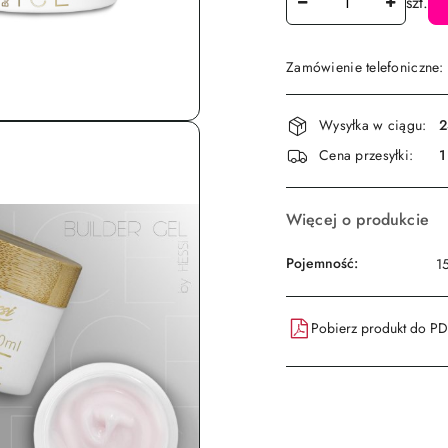
szt.
Zamówienie telefoniczne
Dostępność
Wysyłka w ciągu:
2
i
Cena przesyłki:
1
dostawa
Więcej o produkcie
Pojemność:
1
Pobierz produkt do P