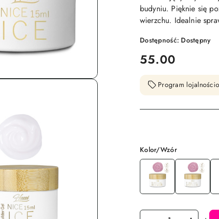
budyniu. Pięknie się p
wierzchu. Idealnie spr
Dostępność:
Dostępny
cena:
55.00
Program lojalnościo
Wariant
Kolor/Wzór
Ilość