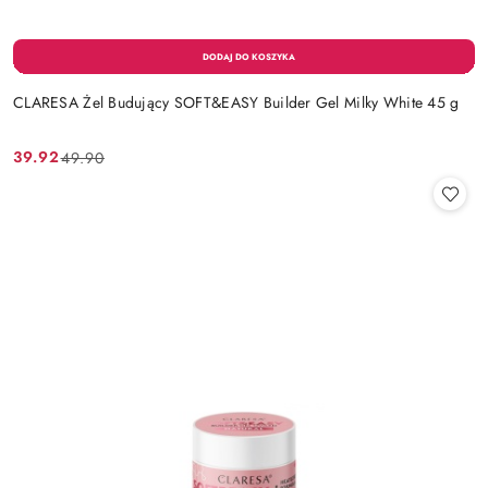
CLARESA Żel Budujący SOFT&EASY Builder Gel Milky White 45 g
39.92
49.90
Cena
Cena
promocyjna:
przed
promocją: