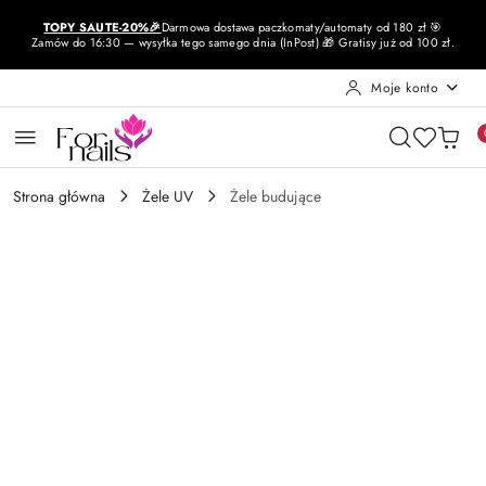
Przejdź do treści głównej
Przejdź do wyszukiwarki
Przejdź do moje konto
Przejdź do menu głównego
Przejdź do opisu produktu
Przejdź do stopki
TOPY SAUTE-20%🎉
Darmowa dostawa paczkomaty/automaty od 180 zł 🎯
Zamów do 16:30 — wysyłka tego samego dnia (InPost) 🎁 Gratisy już od 100 zł.
Moje konto
Strona główna
Żele UV
Żele budujące