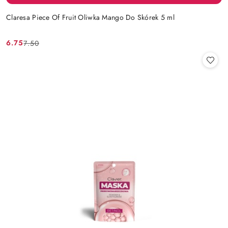
Claresa Piece Of Fruit Oliwka Mango Do Skórek 5 ml
6.75
7.50
Cena
Cena
promocyjna:
przed
promocją: