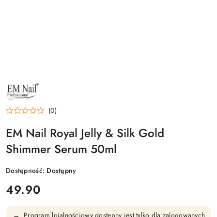
NAZWA
PRODUCENTA:
EM
NAIL
(0)
PROFESSIONAL
EM Nail Royal Jelly & Silk Gold
Shimmer Serum 50ml
Dostępność:
Dostępny
cena:
49.90
Program lojalnościowy dostępny jest tylko dla zalogowanych