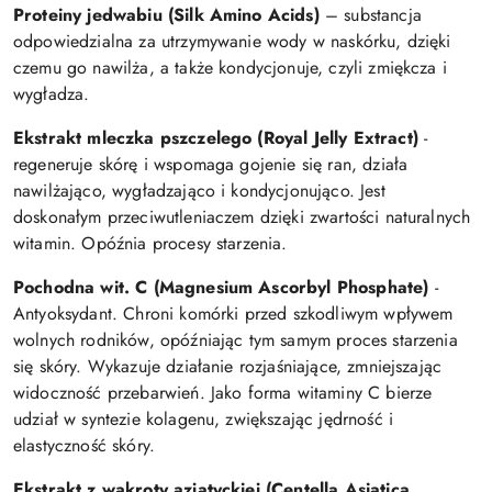
Proteiny jedwabiu (Silk Amino Acids)
– substancja
odpowiedzialna za utrzymywanie wody w naskórku, dzięki
czemu go nawilża, a także kondycjonuje, czyli zmiękcza i
wygładza.
Ekstrakt mleczka pszczelego (Royal Jelly Extract)
-
regeneruje skórę i wspomaga gojenie się ran, działa
nawilżająco, wygładzająco i kondycjonująco. Jest
doskonałym przeciwutleniaczem dzięki zwartości naturalnych
witamin. Opóźnia procesy starzenia.
Pochodna wit. C (Magnesium Ascorbyl Phosphate)
-
Antyoksydant. Chroni komórki przed szkodliwym wpływem
wolnych rodników, opóźniając tym samym proces starzenia
się skóry. Wykazuje działanie rozjaśniające, zmniejszając
widoczność przebarwień. Jako forma witaminy C bierze
udział w syntezie kolagenu, zwiększając jędrność i
elastyczność skóry.
Ekstrakt z wąkroty azjatyckiej (Centella Asiatica