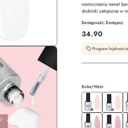
wzmocnienia nawet bard
drobinki zatopione w ml
Dostępność:
Dostępny
cena:
34.90
Program lojalnościo
Wariant
Kolor/Wzór