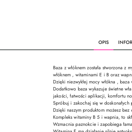
OPIS
INFO
Baza z włóknem została stworzona z m
włóknem , witaminami E i B oraz wapni
Dzięki niezwykłej mocy włókna , baza 
Dodatkowo baza wykazuje świetne właś
jakości, łatwości aplikacji, komfortu no
Spróbuj i zakochaj się w doskonałych 
Dzięki naszym produktom możesz bez o
Kompleks witaminy B 5 i wapnia, to sk
Wzmacnia paznokcie i zapobiega łamani
Witamina E ma działanie silnie antyoks