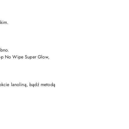
skim
.
obno.
op No Wipe Super Glow
,
kcie lanoliną, bądź metodą