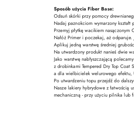
Sposób użycia Fiber Base:
Odsuń skórki przy pomocy
drewnianeg
Nadaj paznokciom wymarzony kształt
Przemyj płytkę
wacikiem
nasączonym
C
Nałóż
Primer
i poczekaj, aż odparuje. 
Aplikuj jedną warstwę średniej gruboś
Na utwardzony produkt nanieś dwie wa
Jako warstwę nabłyszczającą polecam
z drobinkami
Tempered Dry Top Coat S
a dla wielbicielek welurowego efektu,
Po utwardzeniu topu przejdź do dalszyc
Nasze lakiery hybrydowe z łatwością 
mechaniczną - przy użyciu pilnika lub f
Pomiń karuzelę produktów