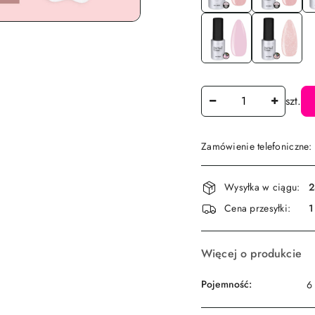
Ilość
szt.
Zamówienie telefoniczne
Dostępność
Wysyłka w ciągu:
2
i
Cena przesyłki:
1
dostawa
Więcej o produkcie
Pojemność:
6