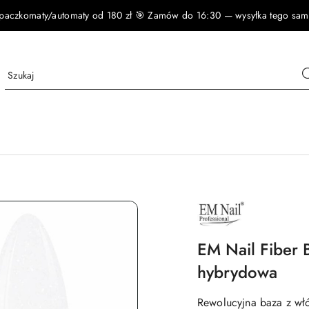
czkomaty/automaty od 180 zł 🎯 Zamów do 16:30 — wysyłka tego samego
NAZWA
PRODUCENTA:
EM
NAIL
PROFESSIONAL
EM Nail Fiber 
hybrydowa
Rewolucyjna baza z włó