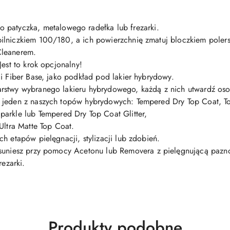
o patyczka
,
metalowego radełka
lub
frezarki
.
pilniczkiem 100/180
, a ich powierzchnię zmatuj
bloczkiem poler
leanerem
.
Jest to krok opcjonalny!
ci Fiber Base, jako podkład pod lakier hybrydowy.
rstwy wybranego lakieru hybrydowego, każdą z nich utwardź os
y jeden z naszych topów hybrydowych:
Tempered Dry Top Coat
,
T
parkle
lub
Tempered Dry Top Coat Glitter
,
Ultra Matte Top Coat
.
h etapów pielęgnacji, stylizacji lub zdobień.
usuniesz przy pomocy
Acetonu
lub
Removera
z pielęgnującą pazno
rezarki.
Produkty
Produkty podobne