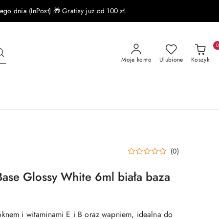
 dnia (InPost) 🎁 Gratisy już od 100 zł.
Moje konto
Ulubione
Koszyk
(0)
Base Glossy White 6ml biała baza
knem i witaminami E i B oraz wapniem, idealna do