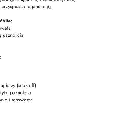
 przyśpiesza regenerację.
White:
rwała
ę paznokcia
ę
j bazy (soak off)
łytki paznokcia
nie i removerze