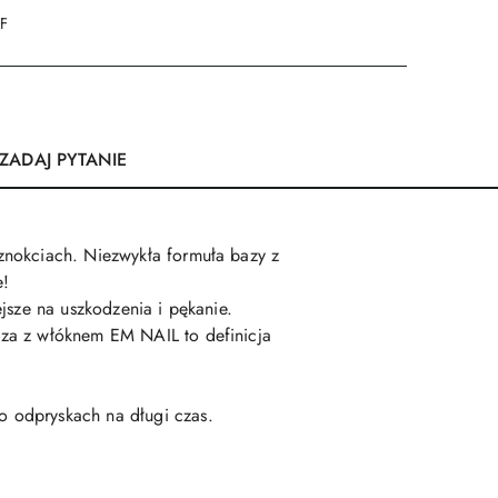
DF
ZADAJ PYTANIE
znokciach. Niezwykła formuła bazy z
e!
jsze na uszkodzenia i pękanie.
aza z włóknem EM NAIL to definicja
 odpryskach na długi czas.