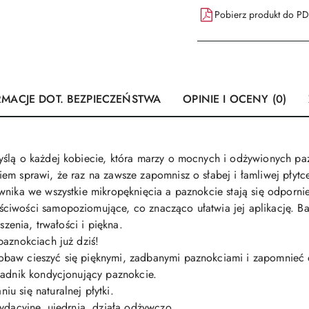
Pobierz produkt do P
RMACJE DOT. BEZPIECZEŃSTWA
OPINIE I OCENY (0)
yślą o każdej kobiecie, która marzy o mocnych i odżywionych pa
em sprawi, że raz na zawsze zapomnisz o słabej i łamliwej płytc
wnika we wszystkie mikropęknięcia a paznokcie stają się odpornie
ciwości samopoziomujące, co znacząco ułatwia jej aplikację. B
szenia, trwałości i piękna.
paznokciach już dziś!
baw cieszyć się pięknymi, zadbanymi paznokciami i zapomnieć o
ładnik kondycjonujący paznokcie.
u się naturalnej płytki.
ydacyjne, ujędrnia, działa odżywczo,