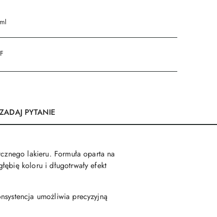
 ml
DF
ZADAJ PYTANIE
ycznego lakieru. Formuła oparta na
łębię koloru i długotrwały efekt
onsystencja umożliwia precyzyjną