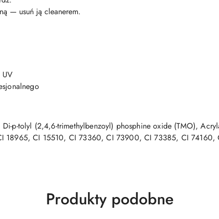
jną — usuń ją cleanerem.
a UV
fesjonalnego
i-p-tolyl (2,4,6-trimethylbenzoyl) phosphine oxide (TMO), Acryla
CI 18965, CI 15510, CI 73360, CI 73900, CI 73385, CI 74160,
Produkty
Produkty podobne
o