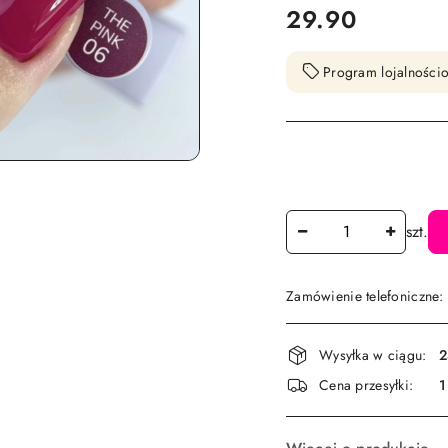
cena:
29.90
Program lojalnościo
Ilość
szt.
Zamówienie telefoniczne
Dostępność
Wysyłka w ciągu:
2
i
Cena przesyłki:
1
dostawa