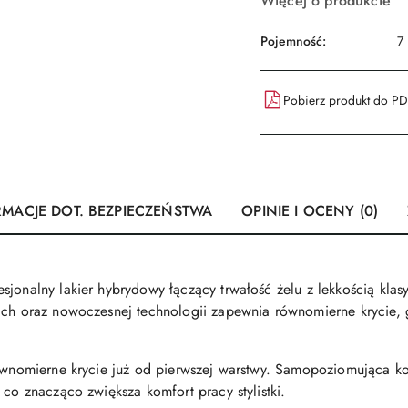
Więcej o produkcie
Pojemność:
7
Pobierz produkt do P
RMACJE DOT. BEZPIECZEŃSTWA
OPINIE I OCENY (0)
sjonalny lakier hybrydowy łączący trwałość żelu z lekkością klas
ach oraz nowoczesnej technologii zapewnia równomierne krycie, g
równomierne krycie już od pierwszej warstwy. Samopoziomująca k
 co znacząco zwiększa komfort pracy stylistki.