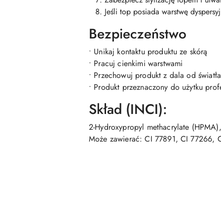
Jeśli top posiada warstwę dyspersy
Bezpieczeństwo
• Unikaj kontaktu produktu ze skórą
• Pracuj cienkimi warstwami
• Przechowuj produkt z dala od światł
• Produkt przeznaczony do użytku pro
Skład (INCI):
2-Hydroxypropyl methacrylate (HPMA), D
Może zawierać: CI 77891, CI 77266, 
Pomiń karuzelę produktów