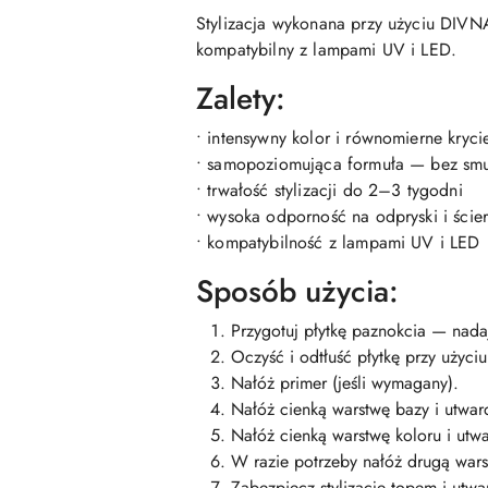
Stylizacja wykonana przy użyciu DIVNA
kompatybilny z lampami UV i LED.
Zalety:
• intensywny kolor i równomierne kryci
• samopoziomująca formuła — bez smu
• trwałość stylizacji do 2–3 tygodni
• wysoka odporność na odpryski i ście
• kompatybilność z lampami UV i LED
Sposób użycia:
Przygotuj płytkę paznokcia — nadaj
Oczyść i odtłuść płytkę przy użyci
Nałóż primer (jeśli wymagany).
Nałóż cienką warstwę bazy i utwar
Nałóż cienką warstwę koloru i utw
W razie potrzeby nałóż drugą wars
Zabezpiecz stylizację topem i utwa