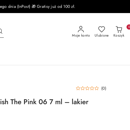
 dnia (InPost) 🎁 Gratisy już od 100 zł.
Moje konto
Ulubione
Koszyk
(0)
sh The Pink 06 7 ml – lakier