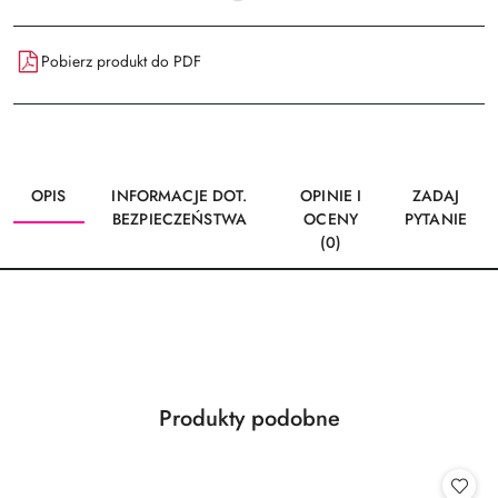
Pobierz produkt do PDF
OPIS
INFORMACJE DOT.
OPINIE I
ZADAJ
BEZPIECZEŃSTWA
OCENY
PYTANIE
(0)
Produkty
Produkty podobne
Pomiń karuzelę produktów
o
statusie: