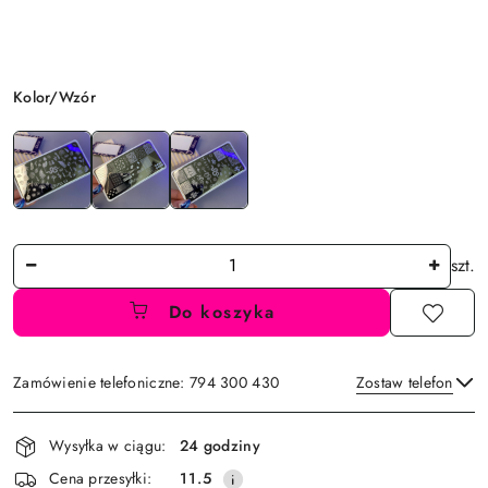
Wariant
Kolor/Wzór
Ilość
szt.
Do koszyka
Zamówienie telefoniczne: 794 300 430
Zostaw telefon
Dostępność
Wysyłka w ciągu:
24 godziny
i
Wyślij
Cena przesyłki:
11.5
dostawa